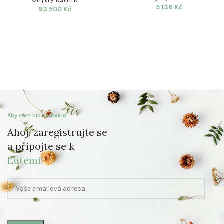
5 136
Kč
93 500
Kč
Aby vám nic neuteklo
Ahoj, zaregistrujte se
a připojte se k
Lutemi!