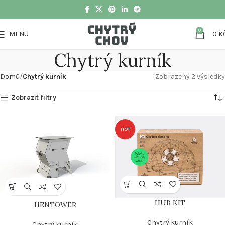
0
MENU
0
K
Chytrý kurník
Domů
Chytrý kurník
Zobrazeny 2 výsledky
Zobrazit filtry
HOT
HUB KIT
HENTOWER
Chytrý kurník
Chytrý kurník