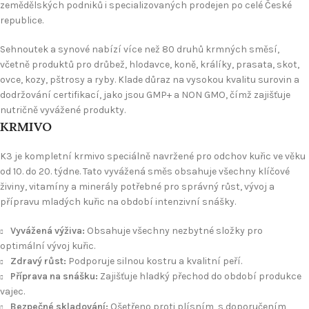
zemědělských podniků i specializovaných prodejen po celé České
republice.
Sehnoutek a synové nabízí více než 80 druhů krmných směsí,
včetně produktů pro drůbež, hlodavce, koně, králíky, prasata, skot,
ovce, kozy, pštrosy a ryby. Klade důraz na vysokou kvalitu surovin a
dodržování certifikací, jako jsou GMP+ a NON GMO, čímž zajišťuje
nutričně vyvážené produkty.
KRMIVO
K3 je kompletní krmivo speciálně navržené pro odchov kuřic ve věku
od 10. do 20. týdne. Tato vyvážená směs obsahuje všechny klíčové
živiny, vitamíny a minerály potřebné pro správný růst, vývoj a
přípravu mladých kuřic na období intenzivní snášky.
Vyvážená výživa:
Obsahuje všechny nezbytné složky pro
optimální vývoj kuřic.
Zdravý růst:
Podporuje silnou kostru a kvalitní peří.
Příprava na snášku:
Zajišťuje hladký přechod do období produkce
vajec.
Bezpečné skladování:
Ošetřeno proti plísním, s doporučením