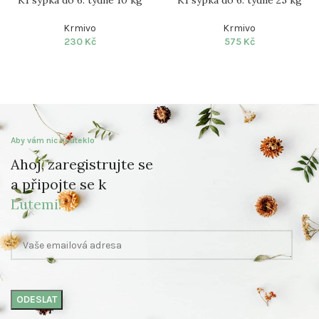
K1 sypká do 6. týdne 10 kg
K1 sypká do 6. týdne 25 kg
Krmivo
Krmivo
230
Kč
575
Kč
Aby vám nic neuteklo
Ahoj, zaregistrujte se
a připojte se k
Lutemi!