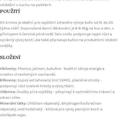
skládání v suchu na paletách.
POUŽITÍ
K3 krmivo je ideální pro zajištění zdravého vývoje kuřic od 10. do 20.
týdne stáří. Doporučené denní dávkování je 6-8 dkg na kus a den, s
přístupem k čerstvé pitné vodě. Tato směs podporuje nejen růst a
správný vývoj kostí, ale také připravuje kuřice na produktivní období
snášky.
SLOŽENÍ
Obiloviny:
Pšenice, ječmen, kukuřice - kvalitní zdroje energie a
snadno stravitelných sacharidů.
Bílkoviny:
Sojový extrahovaný šrot (GMO), pšeničné otruby -
podporují růst svalové hmoty a vývoj tkání.
Vláknina:
Úsušky píce vojtěšky - přispívají k optimálnímu trávení a
zdraví střev.
Minerální látky:
Uhličitan vápenatý, dihydrogenfosforečnan
vápenatý, oxid hořečnatý - klíčové pro vývoj pevných kostí a
skořápek vajec.