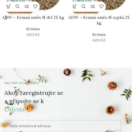
ADW – Krmná směs N drť 25 kg
ADW – Krmná směs N sypká 25
kg
Krmivo
420
Kč
Krmivo
420
Kč
Aby vám nic neuteklo
Ahoj, zaregistrujte se
a připojte se k
Lutemi!