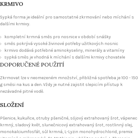
KRMIVO
Sypká forma je ideální pro samostatné zkrmování nebo míchání s
dalšími krmivy.
kompletní krmná směs pro nosnice v období snášky
směs pokrývá vysoké živinové potřeby užitkových nosnic
krmivo dodává potřebné aminokyseliny, minerály a vitamíny
sypká směs je vhodná k míchání s dalšími krmivy chovatele
DOPORUČENÉ POUŽITÍ
Zkrmovat lze v neomezeném množství, přibližná spotřeba je 100 - 150
g směsi na kus a den. Vždy je nutné zajistit slepicím přístup k
nezávadné pitné vodě.
SLOŽENÍ
Pšenice, kukuřice, otruby pšeničné, sójový extrahovaný šrot, vápenec
krmný, sladový květ, slunečnicový extrahovaný šrot, rostlinný olej,
monokalciumfosfát, sůl krmná, L-Lyzin monohydrochlorid, premix