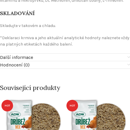
vitamínů a mikroprvků, DL Methionin, uhličitan sodný, L-Threonin.
SKLADOVÁNÍ
Skladujte v takovém a chladu.
*Deklaraci krmiva a jeho aktuální analytické hodnoty naleznete vždy
na platných etiketách každého balení.
Další informace
Hodnocení (0)
Související produkty
HOT
HOT