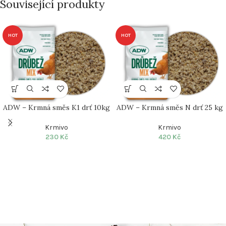
Související produkty
HOT
HOT
ADW – Krmná směs K1 drť 10kg
ADW – Krmná směs N drť 25 kg
Krmivo
Krmivo
230
Kč
420
Kč