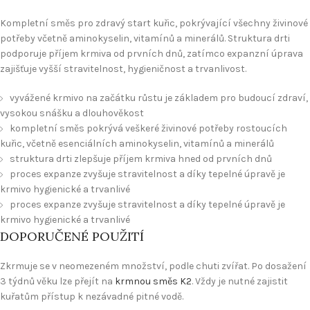
Kompletní směs pro zdravý start kuřic, pokrývající všechny živinové
potřeby včetně aminokyselin, vitamínů a minerálů. Struktura drti
podporuje příjem krmiva od prvních dnů, zatímco expanzní úprava
zajišťuje vyšší stravitelnost, hygieničnost a trvanlivost.
vyvážené krmivo na začátku růstu je základem pro budoucí zdraví,
vysokou snášku a dlouhověkost
kompletní směs pokrývá veškeré živinové potřeby rostoucích
kuřic, včetně esenciálních aminokyselin, vitamínů a minerálů
struktura drti zlepšuje příjem krmiva hned od prvních dnů
proces expanze zvyšuje stravitelnost a díky tepelné úpravě je
krmivo hygienické a trvanlivé
proces expanze zvyšuje stravitelnost a díky tepelné úpravě je
krmivo hygienické a trvanlivé
DOPORUČENÉ POUŽITÍ
Zkrmuje se v neomezeném množství, podle chuti zvířat. Po dosažení
3 týdnů věku lze přejít na
krmnou směs K2
. Vždy je nutné zajistit
kuřatům přístup k nezávadné pitné vodě.