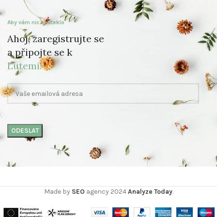
Aby vám nic neuteklo
Ahoj, zaregistrujte se
a připojte se k
Lutemi!
Made by
SEO
agency
2024
Analyze Today
.