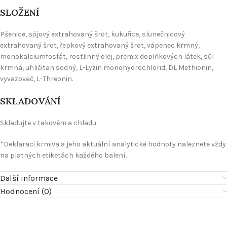
SLOŽENÍ
Pšenice, sójový extrahovaný šrot, kukuřice, slunečnicový
extrahovaný šrot, řepkový extrahovaný šrot, vápenec krmný,
monokalciumfosfát, rostlinný olej, premix doplňkových látek, sůl
krmná, uhličitan sodný, L-Lyzin monohydrochlorid, DL Methionin,
vyvazovač, L-Threonin.
SKLADOVÁNÍ
Skladujte v takovém a chladu.
*Deklaraci krmiva a jeho aktuální analytické hodnoty naleznete vždy
na platných etiketách každého balení.
Další informace
Hodnocení (0)